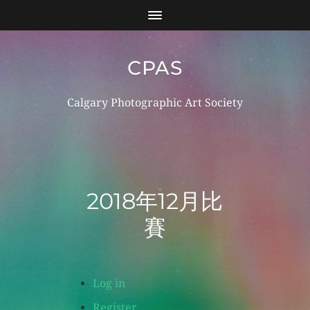
CPAS
Calgary Photographic Art Society
Log in
Register
2018年12月比
賽
Log in
Register